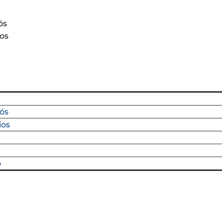
ós
ios
ós
ios
o