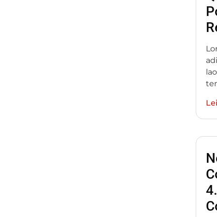
P
R
Lo
adi
la
te
Le
N
C
4
C