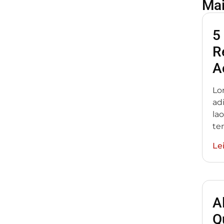
Mai
5
R
A
Lo
adi
la
te
Le
A
Q